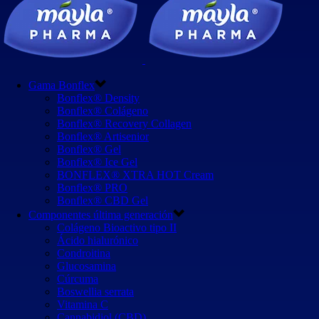
Gama Bonflex
Bonflex® Density
Bonflex® Colágeno
Bonflex® Recovery Collagen
Bonflex® Artisenior
Bonflex® Gel
Bonflex® Ice Gel
BONFLEX® XTRA HOT Cream
Bonflex® PRO
Bonflex® CBD Gel
Componentes última generación
Colágeno Bioactivo tipo II
Ácido hialurónico
Condroitina
Glucosamina
Cúrcuma
Boswellia serrata
Vitamina C
Cannabidiol (CBD)