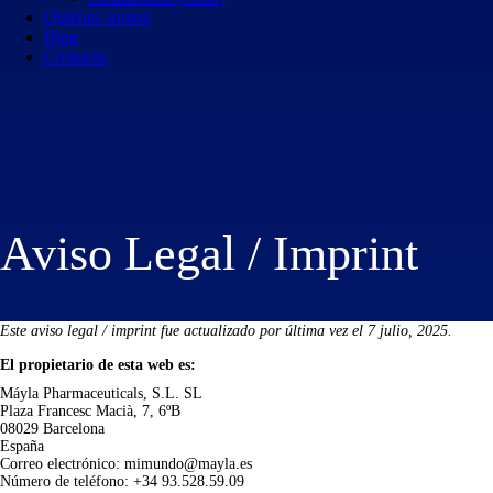
Quiénes somos
Blog
Contacto
Aviso Legal / Imprint
Este aviso legal / imprint fue actualizado por última vez el 7 julio, 2025.
El propietario de esta web es:
Máyla Pharmaceuticals, S.L. SL
Plaza Francesc Macià, 7, 6ºB
08029 Barcelona
España
Correo electrónico:
mimundo@
mayla.es
Número de teléfono: +34 93.528.59.09