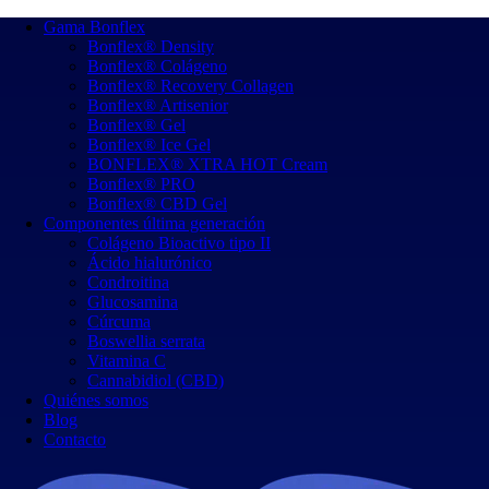
Gama Bonflex
Bonflex® Density
Bonflex® Colágeno
Bonflex® Recovery Collagen
Bonflex® Artisenior
Bonflex® Gel
Bonflex® Ice Gel
BONFLEX® XTRA HOT Cream
Bonflex® PRO
Bonflex® CBD Gel
Componentes última generación
Colágeno Bioactivo tipo II
Ácido hialurónico
Condroitina
Glucosamina
Cúrcuma
Boswellia serrata
Vitamina C
Cannabidiol (CBD)
Quiénes somos
Blog
Contacto