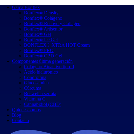
Gama Bonflex
Bonflex® Density
Bonflex® Colágeno
Bonflex® Recovery Collagen
Bonflex® Artisenior
Bonflex® Gel
Bonflex® Ice Gel
BONFLEX® XTRA HOT Cream
Bonflex® PRO
Bonflex® CBD Gel
Componentes última generación
Colágeno Bioactivo tipo II
Ácido hialurónico
Condroitina
Glucosamina
Cúrcuma
Boswellia serrata
Vitamina C
Cannabidiol (CBD)
Quiénes somos
Blog
Contacto