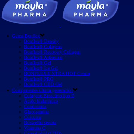
Gama Bonflex
Bonflex® Density
Bonflex® Colágeno
Bonflex® Recovery Collagen
Bonflex® Artisenior
Bonflex® Gel
Bonflex® Ice Gel
BONFLEX® XTRA HOT Cream
Bonflex® PRO
Bonflex® CBD Gel
Componentes última generación
Colágeno Bioactivo tipo II
Ácido hialurónico
Condroitina
Glucosamina
Cúrcuma
Boswellia serrata
Vitamina C
Cannabidiol (CBD)