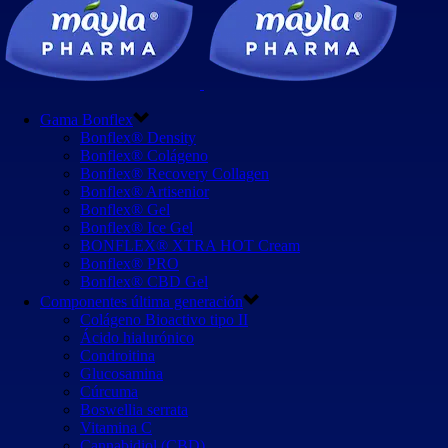
Gama Bonflex
Bonflex® Density
Bonflex® Colágeno
Bonflex® Recovery Collagen
Bonflex® Artisenior
Bonflex® Gel
Bonflex® Ice Gel
BONFLEX® XTRA HOT Cream
Bonflex® PRO
Bonflex® CBD Gel
Componentes última generación
Colágeno Bioactivo tipo II
Ácido hialurónico
Condroitina
Glucosamina
Cúrcuma
Boswellia serrata
Vitamina C
Cannabidiol (CBD)