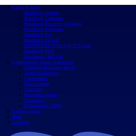
Gama Bonflex
Bonflex® Density
Bonflex® Colágeno
Bonflex® Recovery Collagen
Bonflex® Artisenior
Bonflex® Gel
Bonflex® Ice Gel
BONFLEX® XTRA HOT Cream
Bonflex® PRO
Bonflex® CBD Gel
Componentes última generación
Colágeno Bioactivo tipo II
Ácido hialurónico
Condroitina
Glucosamina
Cúrcuma
Boswellia serrata
Vitamina C
Cannabidiol (CBD)
Quiénes somos
Blog
Contacto