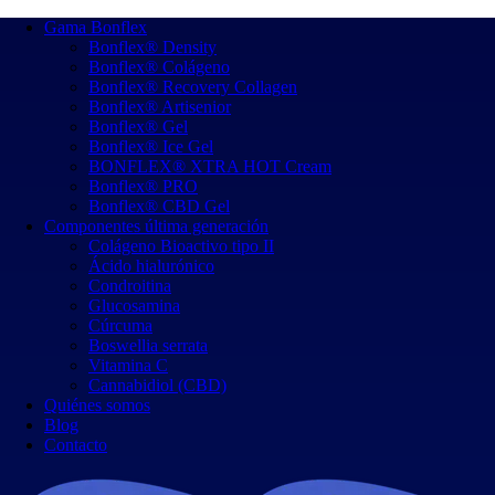
Gama Bonflex
Bonflex® Density
Bonflex® Colágeno
Bonflex® Recovery Collagen
Bonflex® Artisenior
Bonflex® Gel
Bonflex® Ice Gel
BONFLEX® XTRA HOT Cream
Bonflex® PRO
Bonflex® CBD Gel
Componentes última generación
Colágeno Bioactivo tipo II
Ácido hialurónico
Condroitina
Glucosamina
Cúrcuma
Boswellia serrata
Vitamina C
Cannabidiol (CBD)
Quiénes somos
Blog
Contacto