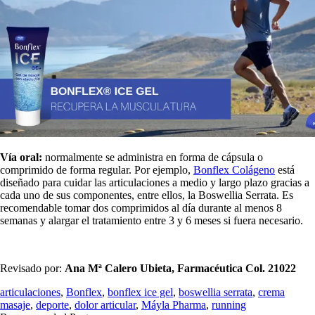
Vía oral:
normalmente se administra en forma de cápsula o
comprimido de forma regular. Por ejemplo,
Bonflex Colágeno
está
diseñado para cuidar las articulaciones a medio y largo plazo gracias a
cada uno de sus componentes, entre ellos, la Boswellia Serrata. Es
recomendable tomar dos comprimidos al día durante al menos 8
semanas y alargar el tratamiento entre 3 y 6 meses si fuera necesario.
Revisado por:
Ana Mª Calero Ubieta, Farmacéutica
Col. 21022
articulaciones
,
Bonflex
,
bonflex ice gel
,
boswellia serrata
,
crema
masaje
,
deporte
,
dolor articular
,
Máyla Pharma
,
running