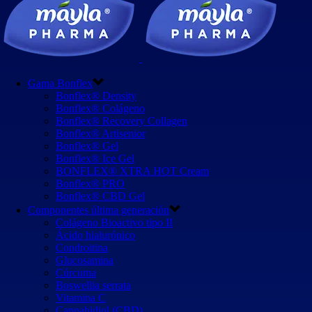
Gama Bonflex
Bonflex® Density
Bonflex® Colágeno
Bonflex® Recovery Collagen
Bonflex® Artisenior
Bonflex® Gel
Bonflex® Ice Gel
BONFLEX® XTRA HOT Cream
Bonflex® PRO
Bonflex® CBD Gel
Componentes última generación
Colágeno Bioactivo tipo II
Ácido hialurónico
Condroitina
Glucosamina
Cúrcuma
Boswellia serrata
Vitamina C
Cannabidiol (CBD)