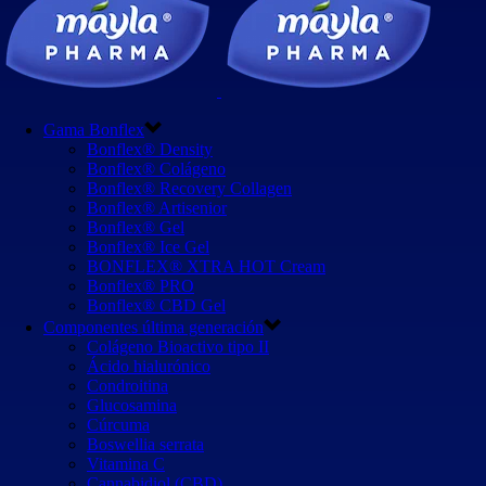
Gama Bonflex
Bonflex® Density
Bonflex® Colágeno
Bonflex® Recovery Collagen
Bonflex® Artisenior
Bonflex® Gel
Bonflex® Ice Gel
BONFLEX® XTRA HOT Cream
Bonflex® PRO
Bonflex® CBD Gel
Componentes última generación
Colágeno Bioactivo tipo II
Ácido hialurónico
Condroitina
Glucosamina
Cúrcuma
Boswellia serrata
Vitamina C
Cannabidiol (CBD)