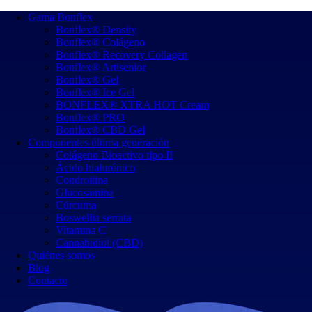
Gama Bonflex
Bonflex® Density
Bonflex® Colágeno
Bonflex® Recovery Collagen
Bonflex® Artisenior
Bonflex® Gel
Bonflex® Ice Gel
BONFLEX® XTRA HOT Cream
Bonflex® PRO
Bonflex® CBD Gel
Componentes última generación
Colágeno Bioactivo tipo II
Ácido hialurónico
Condroitina
Glucosamina
Cúrcuma
Boswellia serrata
Vitamina C
Cannabidiol (CBD)
Quiénes somos
Blog
Contacto