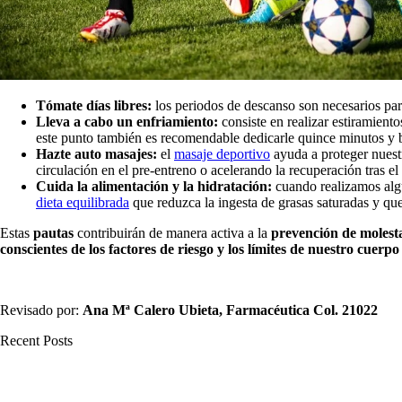
Tómate días libres:
los periodos de descanso son necesarios par
Lleva a cabo un enfriamiento:
consiste en realizar estiramient
este punto también es recomendable dedicarle quince minutos y b
Hazte auto masajes:
el
masaje deportivo
ayuda a proteger nuestr
circulación en el pre-entreno o acelerando la recuperación tras el 
Cuida la alimentación y la hidratación:
cuando realizamos algu
dieta equilibrada
que reduzca la ingesta de grasas saturadas y que 
Estas
pautas
contribuirán de manera activa a la
prevención de molesta
conscientes de los factores de riesgo y los límites de nuestro cuer
Revisado por:
Ana Mª Calero Ubieta, Farmacéutica
Col. 21022
Recent Posts