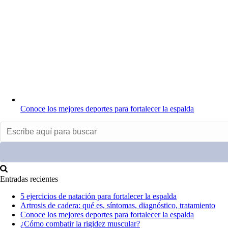
Conoce los mejores deportes para fortalecer la espalda
Entradas recientes
5 ejercicios de natación para fortalecer la espalda
Artrosis de cadera: qué es, síntomas, diagnóstico, tratamiento
Conoce los mejores deportes para fortalecer la espalda
¿Cómo combatir la rigidez muscular?