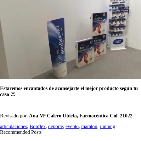
Estaremos encantados de aconsejarte el mejor producto según tu
caso
😉
Revisado por:
Ana Mª Calero Ubieta, Farmacéutica
Col. 21022
articulaciones
,
Bonflex
,
deporte
,
evento
,
maraton
,
running
Recommended Posts