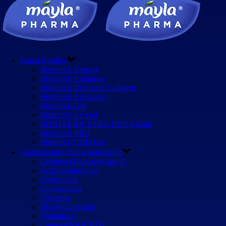
Gama Bonflex
Bonflex® Density
Bonflex® Colágeno
Bonflex® Recovery Collagen
Bonflex® Artisenior
Bonflex® Gel
Bonflex® Ice Gel
BONFLEX® XTRA HOT Cream
Bonflex® PRO
Bonflex® CBD Gel
Componentes última generación
Colágeno Bioactivo tipo II
Ácido hialurónico
Condroitina
Glucosamina
Cúrcuma
Boswellia serrata
Vitamina C
Cannabidiol (CBD)