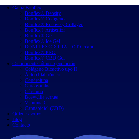
Gama Bonflex
Bonflex® Density
Bonflex® Colágeno
Bonflex® Recovery Collagen
Bonflex® Artisenior
Bonflex® Gel
Bonflex® Ice Gel
BONFLEX® XTRA HOT Cream
Bonflex® PRO
Bonflex® CBD Gel
Componentes última generación
Colágeno Bioactivo tipo II
Ácido hialurónico
Condroitina
Glucosamina
Cúrcuma
Boswellia serrata
Vitamina C
Cannabidiol (CBD)
Quiénes somos
Blog
Contacto