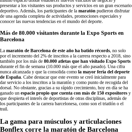
mismo espacio donde establecer nuevos vínculos de negocio y
presentar a los visitantes sus productos y servicios en un gran escenario
deportivo. Además, los participantes de la
maratón
pudieron disfrutar
de una agenda completa de actividades, promociones especiales y
conocer las nuevas tendencias en el mundo del deporte.
Más de 80.000 visitantes durante la Expo Sports en
Barcelona
La
maratón de Barcelona de este año ha batido récords
, no solo
por el incremento del 2% de inscritos a la carrera respecto a 2018, sino
también por los más de
80.000 atletas
que han visitado Expo Sports
durante el fin de semana (10.000 más que el año pasado). Una cifra
nunca alcanzada y que la consolida como
la mayor feria del deporte
de España
. Cabe destacar que este evento se creó inicialmente para
dar servicio a los inscritos a la maratón y como punto de recogida del
dorsal. No obstante, gracias a su rápido crecimiento, hoy en día se ha
ganado un
espacio propio que cuenta con más de 150 expositores
y
que despierta el interés de deportistas de otras disciplinas, además de
los participantes de la carrera barcelonesa, como son el triatlón o el
trail.
La gama para músculos y articulaciones
Bonflex corre la maratón de Barcelona