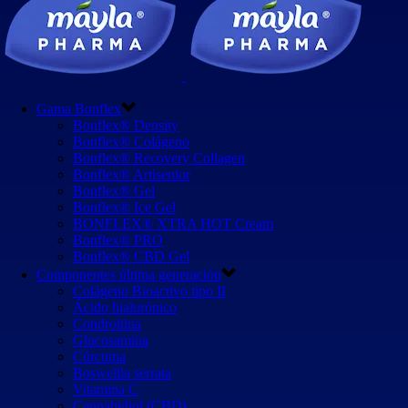
Gama Bonflex
Bonflex® Density
Bonflex® Colágeno
Bonflex® Recovery Collagen
Bonflex® Artisenior
Bonflex® Gel
Bonflex® Ice Gel
BONFLEX® XTRA HOT Cream
Bonflex® PRO
Bonflex® CBD Gel
Componentes última generación
Colágeno Bioactivo tipo II
Ácido hialurónico
Condroitina
Glucosamina
Cúrcuma
Boswellia serrata
Vitamina C
Cannabidiol (CBD)