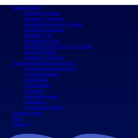
Gama Bonflex
Bonflex® Density
Bonflex® Colágeno
Bonflex® Recovery Collagen
Bonflex® Artisenior
Bonflex® Gel
Bonflex® Ice Gel
BONFLEX® XTRA HOT Cream
Bonflex® PRO
Bonflex® CBD Gel
Componentes última generación
Colágeno Bioactivo tipo II
Ácido hialurónico
Condroitina
Glucosamina
Cúrcuma
Boswellia serrata
Vitamina C
Cannabidiol (CBD)
Quiénes somos
Blog
Contacto